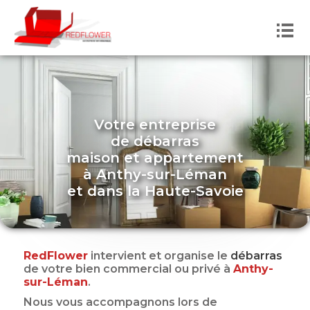
Votre entreprise
de débarras
maison et appartement
à
Anthy-sur-Léman
et dans
la
Haute-Savoie
RedFlower
intervient et organise le
débarras
de votre bien commercial ou privé
à
Anthy-
sur-Léman
.
Nous vous accompagnons lors de