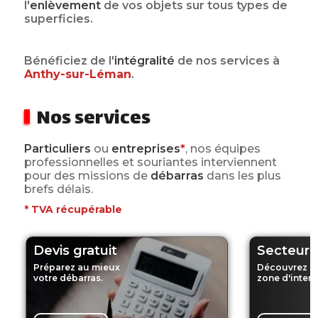
l'
enlèvement
de vos objets sur tous types de
superficies.
Bénéficiez de l'
intégralité
de nos services
à
Anthy-sur-Léman
.
Nos services
Particuliers
ou
entreprises
*
, nos équipes
professionnelles et souriantes interviennent
pour des missions de
débarras
dans les plus
brefs délais.
*
TVA récupérable
Devis gratuit
Secteur d
Préparez au mieux
Découvrez n
votre débarras.
zone d'interv