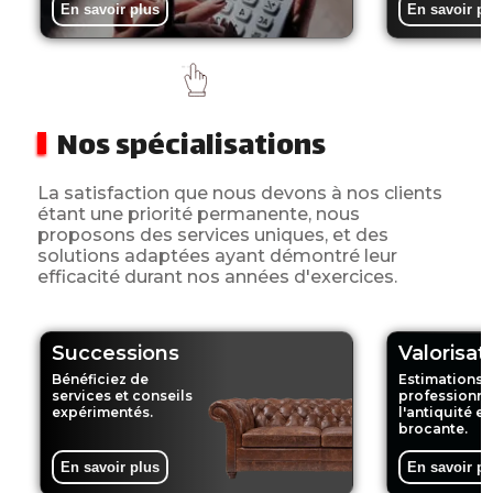
En savoir plus
En savoir pl
Nos spécialisations
La satisfaction que nous devons à nos clients
étant une priorité permanente, nous
proposons des services uniques, et des
solutions adaptées ayant démontré leur
efficacité durant nos années d'exercices.
Successions
Valorisat
Bénéficiez de
Estimations 
services et conseils
professionne
expérimentés.
l'antiquité et
brocante.
En savoir plus
En savoir pl