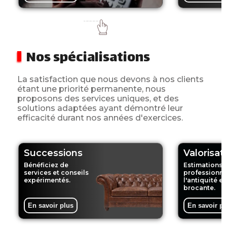
Nos spécialisations
La satisfaction que nous devons à nos clients
étant une priorité permanente, nous
proposons des services uniques, et des
solutions adaptées ayant démontré leur
efficacité durant nos années d'exercices.
Successions
Valorisat
Bénéficiez de
Estimations 
services et conseils
professionne
expérimentés.
l'antiquité et
brocante.
En savoir plus
En savoir pl