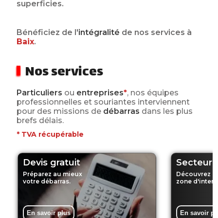
superficies.
Bénéficiez de l'
intégralité
de nos services
à
Baix
.
Nos services
Particuliers
ou
entreprises
*
, nos équipes
professionnelles et souriantes interviennent
pour des missions de
débarras
dans les plus
brefs délais.
*
TVA récupérable
Devis gratuit
Secteur d
Préparez au mieux
Découvrez n
votre débarras.
zone d'interv
En savoir plus
En savoir pl