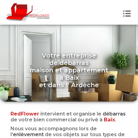
Votre entreprise
de débarras
maison et appartement
à
Baix
et dans
l'
Ardèche
RedFlower
intervient et organise le
débarras
de votre bien commercial ou privé
à
Baix
.
Nous vous accompagnons lors de
l'
enlèvement
de vos objets sur tous types de