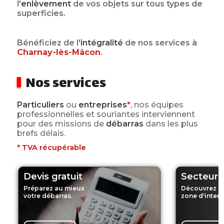
l'
enlèvement
de vos objets sur tous types de
superficies.
Bénéficiez de l'
intégralité
de nos services
à
Charnay-lès-Mâcon
.
Nos services
Particuliers
ou
entreprises
*
, nos équipes
professionnelles et souriantes interviennent
pour des missions de
débarras
dans les plus
brefs délais.
*
TVA récupérable
Devis gratuit
Secteur d
Préparez au mieux
Découvrez n
votre débarras.
zone d'interv