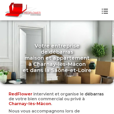
Votre entreprise
de débarras
maison et appartement
à
Charnay-lès-Mâcon
et dans
la
Saône-et-Loire
RedFlower
intervient et organise le
débarras
de votre bien commercial ou privé
à
Charnay-lès-Mâcon
.
Nous vous accompagnons lors de