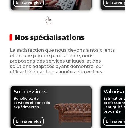
En savoir plus
En savoir pl
Nos spécialisations
La satisfaction que nous devons à nos clients
étant une priorité permanente, nous
proposons des services uniques, et des
solutions adaptées ayant démontré leur
efficacité durant nos années d'exercices.
Successions
Valorisat
Bénéficiez de
Estimations 
services et conseils
professionne
expérimentés.
l'antiquité et
brocante.
En savoir plus
En savoir pl