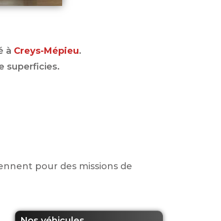
vé
à
Creys-Mépieu
.
e superficies.
viennent pour des missions de
Nos véhicules