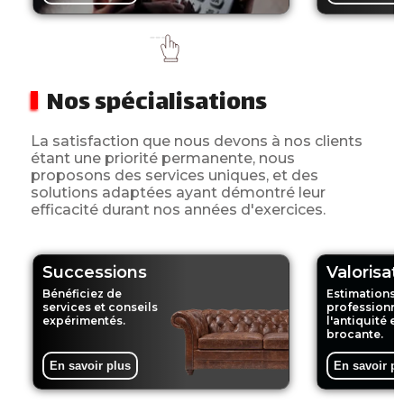
Nos spécialisations
La satisfaction que nous devons à nos clients
étant une priorité permanente, nous
proposons des services uniques, et des
solutions adaptées ayant démontré leur
efficacité durant nos années d'exercices.
Successions
Valorisat
Bénéficiez de
Estimations 
services et conseils
professionne
expérimentés.
l'antiquité et
brocante.
En savoir plus
En savoir pl