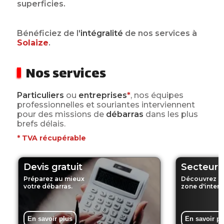
superficies.
Bénéficiez de l'
intégralité
de nos services
à
Solaize
.
Nos services
Particuliers
ou
entreprises
*
, nos équipes
professionnelles et souriantes interviennent
pour des missions de
débarras
dans les plus
brefs délais.
*
TVA récupérable
Devis gratuit
Secteur d
Préparez au mieux
Découvrez n
votre débarras.
zone d'interv
En savoir plus
En savoir pl