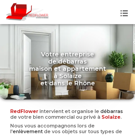
Votre entreprise
de débarras
maison et appartement
à
Solaize
et dans
le
Rhône
RedFlower
intervient et organise le
débarras
de votre bien commercial ou privé
à
Solaize
.
Nous vous accompagnons lors de
l'
enlèvement
de vos objets sur tous types de